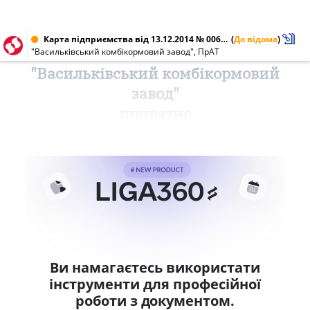
Карта підприємства від 13.12.2014 № 00687942
(
До відома
)
"Васильківський комбікормовий завод", ПрАТ
"Васильківський комбікормовий
завод"
приватне
Ви намагаєтесь використати
інструменти для професійної
роботи з документом.