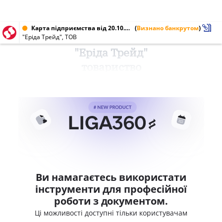
Карта підприємства від 20.10.2016 № 39703132
(
Визнано банкрутом
)
"Еріда Трейд", ТОВ
"Еріда Трейд"
товариство
Ви намагаєтесь використати
інструменти для професійної
роботи з документом.
Ці можливості доступні тільки користувачам