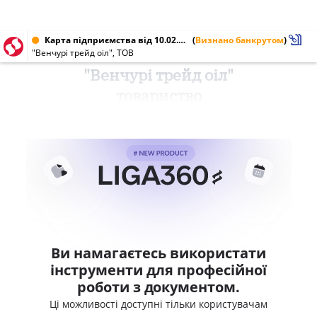
Карта підприємства від 10.02.2017 № 39492337
(
Визнано банкрутом
)
"Венчурі трейд оіл", ТОВ
"Венчурі трейд оіл"
товариство
Ви намагаєтесь використати
інструменти для професійної
роботи з документом.
Ці можливості доступні тільки користувачам