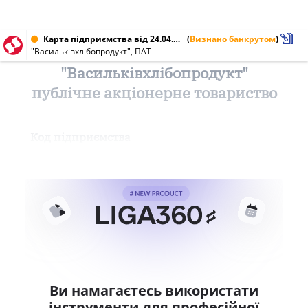
Карта підприємства від 24.04.2018 № 00951741
(
Визнано банкрутом
)
"Васильківхлібопродукт", ПАТ
"Васильківхлібопродукт"
публічне акціонерне товариство
Код підприємства
Ви намагаєтесь використати
інструменти для професійної