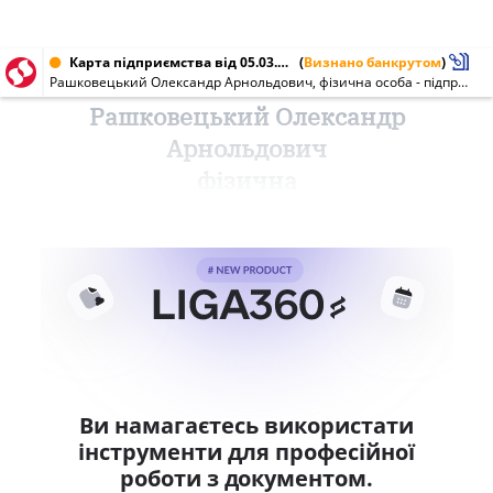
Карта підприємства від 05.03.2019 № 2352714833
(
Визнано банкрутом
)
Рашковецький Олександр Арнольдович, фізична особа - підприємець
Рашковецький Олександр
Арнольдович
фізична
Ви намагаєтесь використати
інструменти для професійної
роботи з документом.