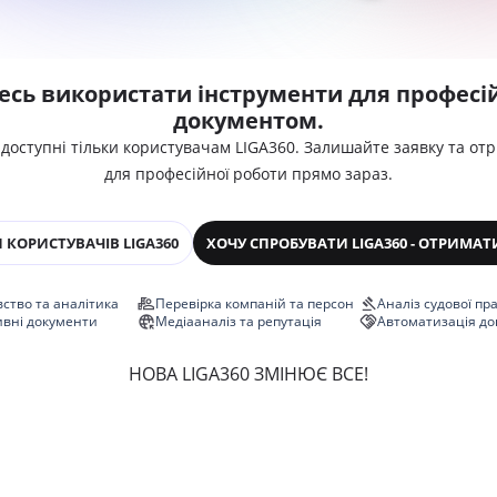
есь використати інструменти для професій
документом.
 доступні тільки користувачам LIGA360. Залишайте заявку та от
для професійної роботи прямо зараз.
 КОРИСТУВАЧІВ LIGA360
ХОЧУ СПРОБУВАТИ LIGA360 - ОТРИМАТ
ство та аналітика
Перевірка компаній та персон
Аналіз судової пр
ивні документи
Медіааналіз та репутація
Автоматизація до
НОВА LIGA360 ЗМІНЮЄ ВСЕ!