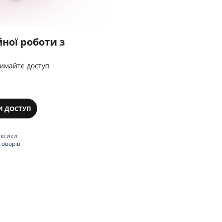
ної роботи з
римайте доступ
И ДОСТУП
актики
говорів