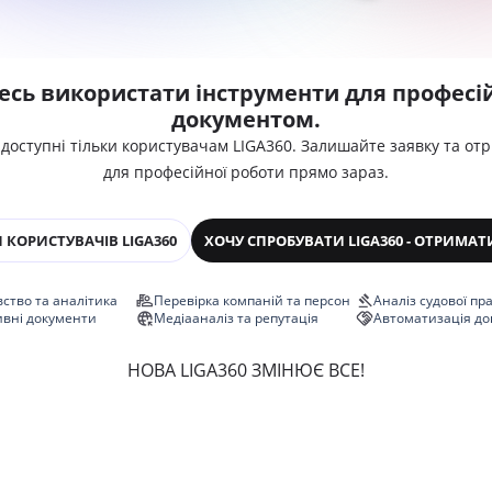
есь використати інструменти для професій
документом.
 доступні тільки користувачам LIGA360. Залишайте заявку та от
для професійної роботи прямо зараз.
 КОРИСТУВАЧІВ LIGA360
ХОЧУ СПРОБУВАТИ LIGA360 - ОТРИМАТ
ство та аналітика
Перевірка компаній та персон
Аналіз судової пр
ивні документи
Медіааналіз та репутація
Автоматизація до
НОВА LIGA360 ЗМІНЮЄ ВСЕ!