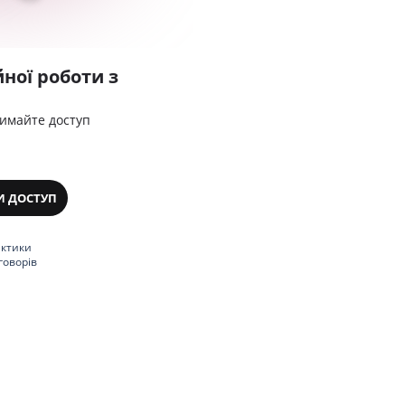
ної роботи з
римайте доступ
И ДОСТУП
актики
говорів