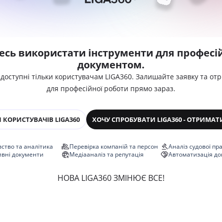
есь використати інструменти для професій
документом.
 доступні тільки користувачам LIGA360. Залишайте заявку та от
для професійної роботи прямо зараз.
 КОРИСТУВАЧІВ LIGA360
ХОЧУ СПРОБУВАТИ LIGA360 - ОТРИМАТ
ство та аналітика
Перевірка компаній та персон
Аналіз судової пр
ивні документи
Медіааналіз та репутація
Автоматизація до
НОВА LIGA360 ЗМІНЮЄ ВСЕ!