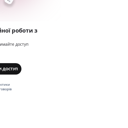
ної роботи з
римайте доступ
И ДОСТУП
актики
говорів