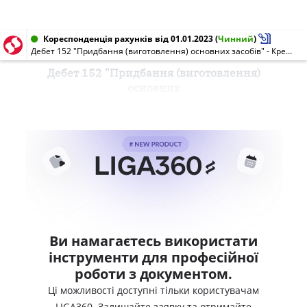
Кореспонденція рахунків від 01.01.2023
(
Чинний
)
Дебет 152 "Придбання (виготовлення) основних засобів" - Кредит 642 "Розрахунки за обов'язковими платежами"
Дебет 152 "Придбання (виготовлення)
основних
Ви намагаєтесь використати
інструменти для професійної
роботи з документом.
Ці можливості доступні тільки користувачам
LIGA360. Залишайте заявку та отримайте