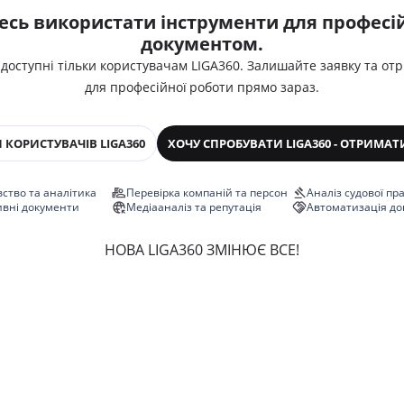
есь використати інструменти для професій
документом.
 доступні тільки користувачам LIGA360. Залишайте заявку та от
для професійної роботи прямо зараз.
 КОРИСТУВАЧІВ LIGA360
ХОЧУ СПРОБУВАТИ LIGA360 - ОТРИМАТ
ство та аналітика
Перевірка компаній та персон
Аналіз судової пр
ивні документи
Медіааналіз та репутація
Автоматизація до
НОВА LIGA360 ЗМІНЮЄ ВСЕ!