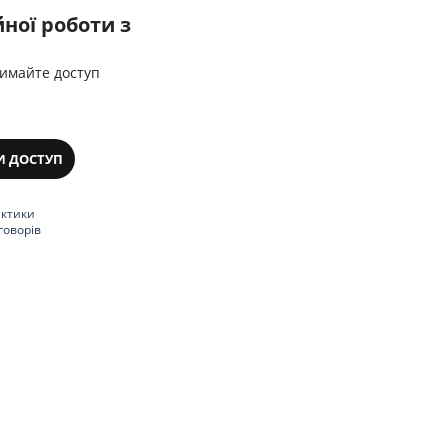
ної роботи з
римайте доступ
И ДОСТУП
актики
говорів