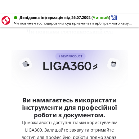
Довідкова інформація від 26.07.2002
(
Чинний
)
Чи повинен господарський суд призначати арбітражного керуючого виключно з числа кандидатур, запропонованих державним органом з питань банкрутства?
Чи повинен господарський суд
Ви намагаєтесь використати
інструменти для професійної
роботи з документом.
Ці можливості доступні тільки користувачам
LIGA360. Залишайте заявку та отримайте
доступ для професійної роботи прямо зараз.