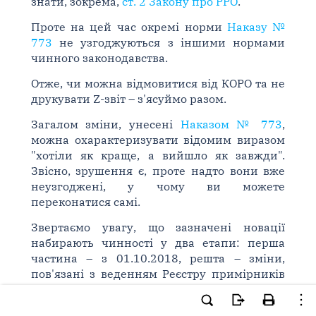
знати, зокрема,
ст. 2 Закону про РРО
.
Проте на цей час окремі норми
Наказу №
773
не узгоджуються з іншими нормами
чинного законодавства.
Отже, чи можна відмовитися від КОРО та не
друкувати Z-звіт – з'ясуймо разом.
Загалом зміни, унесені
Наказом № 773
,
можна охарактеризувати відомим виразом
"хотіли як краще, а вийшло як завжди".
Звісно, зрушення є, проте надто вони вже
неузгоджені, у чому ви можете
переконатися самі.
Звертаємо увагу, що зазначені новації
набирають чинності у два етапи: перша
частина – з 01.10.2018, решта – зміни,
пов'язані з веденням Реєстру примірників
РРО та Реєстру ЦСО, – після затвердження та
набрання чинності відповідними