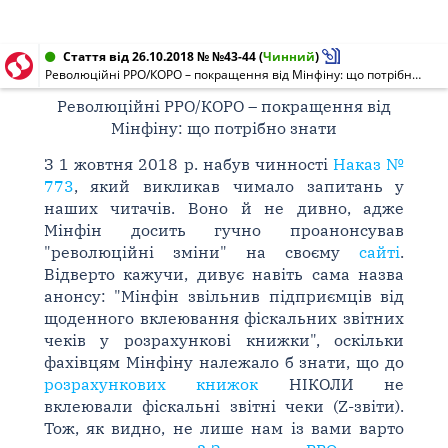
Стаття від 26.10.2018 № №43-44
(
Чинний
)
Революційні РРО/КОРО – покращення від Мінфіну: що потрібно знати
Революційні РРО/КОРО – покращення від
Мінфіну: що потрібно знати
З 1 жовтня 2018 р. набув чинності
Наказ №
773
, який викликав чимало запитань у
наших читачів. Воно й не дивно, адже
Мінфін досить гучно проанонсував
"революційні зміни" на своєму
сайті
.
Відверто кажучи, дивує навіть сама назва
анонсу: "Мінфін звільнив підприємців від
щоденного вклеювання фіскальних звітних
чеків у розрахункові книжки", оскільки
фахівцям Мінфіну належало б знати, що до
розрахункових книжок
НІКОЛИ не
вклеювали фіскальні звітні чеки (Z-звіти).
Тож, як видно, не лише нам із вами варто