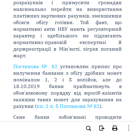
розрахунків і примусити громадян
максимально перейти на використання
платіжних карткових рахунків, зменшивши
обсяги обігу готівки. Той факт, що
нормативні акти НБУ мають регуляторний
характер і здебільшого не підлягають
нормативно-правовій експертизі й
держреєстрації в Мін'юсті, зіграв поганий
жарт.
Постанова № 82
установлює припис про
вилучення банками з обігу дрібних монет
номіналом 1, 2 і 5 копійок, але до
18.10.2019 банки прийматимуть в
обов'язковому порядку від юросіб-клієнтів
залишки таких монет для зарахування на
рахунки (
пп. 2 п. 5 Постанови № 82
).
Саме банки зобов'язані проводити
заокруглення сум касових операцій за
правилами, установленими
п. 4 Постанови