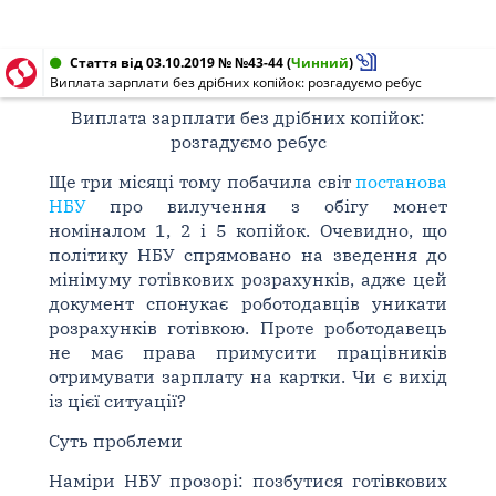
Стаття від 03.10.2019 № №43-44
(
Чинний
)
Виплата зарплати без дрібних копійок: розгадуємо ребус
Виплата зарплати без дрібних копійок:
розгадуємо ребус
Ще три місяці тому побачила світ
постанова
НБУ
про вилучення з обігу монет
номіналом 1, 2 і 5 копійок. Очевидно, що
політику НБУ спрямовано на зведення до
мінімуму готівкових розрахунків, адже цей
документ спонукає роботодавців уникати
розрахунків готівкою. Проте роботодавець
не має права примусити працівників
отримувати зарплату на картки. Чи є вихід
із цієї ситуації?
Суть проблеми
Наміри НБУ прозорі: позбутися готівкових