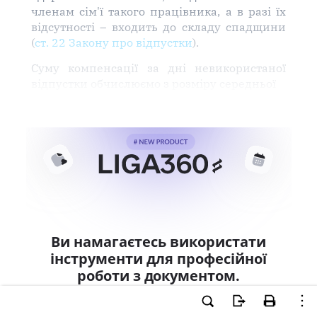
членам сім'ї такого працівника, а в разі їх
відсутності – входить до складу спадщини
(
ст. 22 Закону про відпустки
).
Суму компенсації за дні невикористаної
відпустки обчислюємо з розміру середньої
Ви намагаєтесь використати
інструменти для професійної
роботи з документом.
Ці можливості доступні тільки користувачам
LIGA360. Залишайте заявку та отримайте