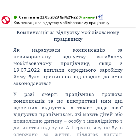
Стаття від 22.05.2023 № №21-22
(
Чинний
)
Компенсація за відпустку мобілізованому працівнику
Компенсація за відпустку мобілізованому
працівнику
Як нарахувати компенсацію за
невикористану відпустку загиблому
мобілізованому працівнику, якщо з
19.07.2022 виплати середнього заробітку
йому було припинено відповідно до змін
законодавства?
У разі смерті працівника грошова
компенсація за не використані ним дні
щорічних відпусток, а також додаткової
відпустки працівникам, які мають дітей або
повнолітню дитину – особу з інвалідністю з
дитинства підгрупи А I групи, яку не було
одержано за життя, підлягає виплаті