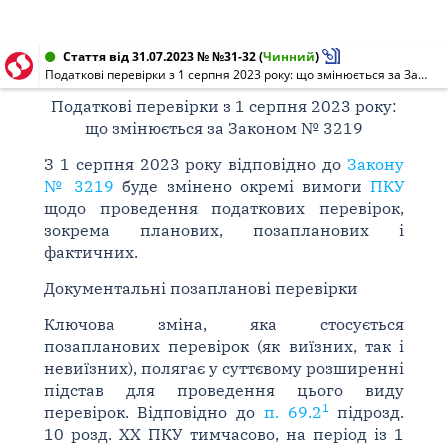
Стаття від 31.07.2023 № №31-32
(
Чинний
)
Податкові перевірки з 1 серпня 2023 року: що змінюється за Законом № 3219
Податкові перевірки з 1 серпня 2023 року:
що змінюється за Законом № 3219
З 1 серпня 2023 року відповідно до
Закону
№ 3219
буде змінено окремі вимоги
ПКУ
щодо проведення податкових перевірок,
зокрема планових, позапланових і
фактичних.
Документальні позапланові перевірки
Ключова зміна, яка стосується
позапланових перевірок (як виїзних, так і
невиїзних), полягає у суттєвому розширенні
підстав для проведення цього виду
1
перевірок. Відповідно до
п. 69.2
підрозд.
10 розд. ХХ ПКУ тимчасово, на період із 1