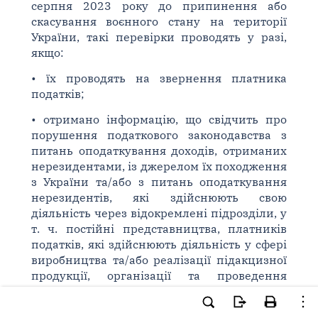
серпня 2023 року до припинення або
скасування воєнного стану на території
України, такі перевірки проводять у разі,
якщо:
• їх проводять на звернення платника
податків;
• отримано інформацію, що свідчить про
порушення податкового законодавства з
питань оподаткування доходів, отриманих
нерезидентами, із джерелом їх походження
з України та/або з питань оподаткування
нерезидентів, які здійснюють свою
діяльність через відокремлені підрозділи, у
т. ч. постійні представництва, платників
податків, які здійснюють діяльність у сфері
виробництва та/або реалізації підакцизної
продукції, організації та проведення
азартних ігор в Україні (гральний бізнес),
платників податків, які надають фінансові,