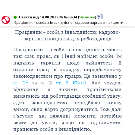
Стаття від 14.08.2023 № №33-34
(
Чинний
)
Працівник – особа з інвалідністю: кадрово-зарплатні акценти для роботодавця
Працівник – особа з інвалідністю: кадрово-
зарплатні акценти для роботодавця
Працівники – особи з інвалідністю мають
такі самі права, як і інші наймані особи. Їм
надають гарантії щодо зайнятості й
охорони праці в порядку, передбаченому
законодавством про працю. Це зазначено у
1
ст. 2
та ч. 2
ст. 3 КЗпП
. Але трудові
відносини з такими працівниками
вимагають від роботодавця особливої увагу,
адже законодавство передбачає низку
вимог, яких варто дотримуватися. Тож далі
з'ясуємо, які важливі моменти потрібно
взяти до уваги, якщо на підприємстві
працюють особи з інвалідністю.