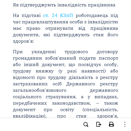
Як підтверджують інвалідність працівника
На підставі
ст. 24 КЗпП
роботодавець під
час працевлаштування особи з інвалідністю
має право отримувати від працівника
документи, які підтверджують стан його
здоров'я:
При укладенні трудового договору
громадянин зобов'язаний подати паспорт
або інший документ, що посвідчує особу,
трудову книжку (у разі наявності) або
відомості про трудову діяльність з реєстру
застрахованих осіб Державного реєстру
загальнообов'язкового державного
соціального страхування, а у випадках,
передбачених законодавством, – також
документ про освіту (спеціальність,
кваліфікацію), про стан здоров'я,
відповідний військово-обліковий документ
та інші документи.