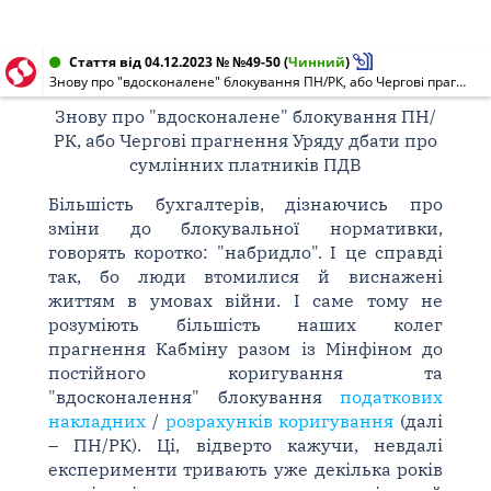
Стаття від 04.12.2023 № №49-50
(
Чинний
)
Знову про "вдосконалене" блокування ПН/РК, або Чергові прагнення Уряду дбати про сумлінних платників ПДВ
Знову про "вдосконалене" блокування ПН/
РК, або Чергові прагнення Уряду дбати про
сумлінних платників ПДВ
Більшість бухгалтерів, дізнаючись про
зміни до блокувальної нормативки,
говорять коротко: "набридло". І це справді
так, бо люди втомилися й виснажені
життям в умовах війни. І саме тому не
розуміють більшість наших колег
прагнення Кабміну разом із Мінфіном до
постійного коригування та
"вдосконалення" блокування
податкових
накладних
/
розрахунків коригування
(далі
– ПН/РК). Ці, відверто кажучи, невдалі
експерименти тривають уже декілька років