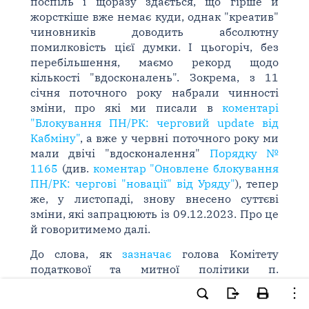
поспіль і щоразу здається, що гірше й
жорсткіше вже немає куди, однак "креатив"
чиновників доводить абсолютну
помилковість цієї думки. І цьогоріч, без
перебільшення, маємо рекорд щодо
кількості "вдосконалень". Зокрема, з 11
січня поточного року набрали чинності
зміни, про які ми писали в
коментарі
"Блокування ПН/РК: черговий update від
Кабміну"
, а вже у червні поточного року ми
мали двічі "вдосконалення"
Порядку №
1165
(див.
коментар "Оновлене блокування
ПН/РК: чергові "новації" від Уряду"
), тепер
же, у листопаді, знову внесено суттєві
зміни, які запрацюють із 09.12.2023. Про це
й говоритимемо далі.
До слова, як
зазначає
голова Комітету
податкової та митної політики п.
Гетьманцев Д., зміни до
Порядку № 1165
були напрацьовані разом з експертами,