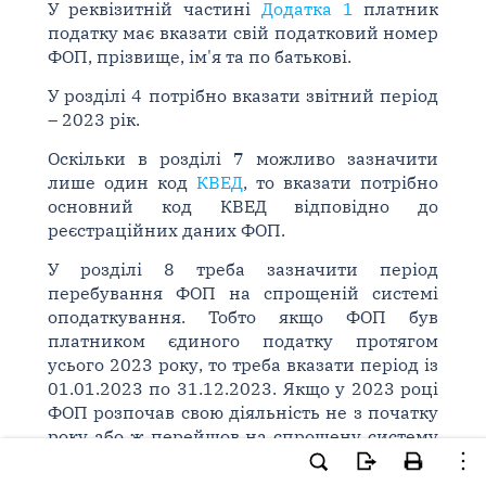
У реквізитній частині
Додатка 1
платник
податку має вказати свій податковий номер
ФОП, прізвище, ім'я та по батькові.
У розділі 4 потрібно вказати звітний період
– 2023 рік.
Оскільки в розділі 7 можливо зазначити
лише один код
КВЕД
, то вказати потрібно
основний код КВЕД відповідно до
реєстраційних даних ФОП.
У розділі 8 треба зазначити період
перебування ФОП на спрощеній системі
оподаткування. Тобто якщо ФОП був
платником єдиного податку протягом
усього 2023 року, то треба вказати період із
01.01.2023 по 31.12.2023. Якщо у 2023 році
ФОП розпочав свою діяльність не з початку
року або ж перейшов на спрощену систему
в середині 2023 року, то зазначити потрібно
відповідний період, який охоплює повні