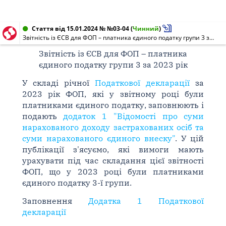
Стаття від 15.01.2024 № №03-04
(
Чинний
)
Звітність із ЄСВ для ФОП – платника єдиного податку групи 3 за 2023 рік
Звітність із ЄСВ для ФОП – платника
єдиного податку групи 3 за 2023 рік
У складі річної
Податкової декларації
за
2023 рік ФОП, які у звітному році були
платниками єдиного податку, заповнюють і
подають
додаток 1 "Відомості про суми
нарахованого доходу застрахованих осіб та
суми нарахованого єдиного внеску"
. У цій
публікації з'ясуємо, які вимоги мають
урахувати під час складання цієї звітності
ФОП, що у 2023 році були платниками
єдиного податку 3-ї групи.
Заповнення
Додатка 1 Податкової
декларації