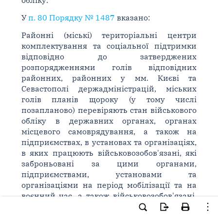
обліку.
У
п. 80 Порядку № 1487
вказано:
Районні (міські) територіальні центри
комплектування та соціальної підтримки
відповідно до затверджених
розпорядженнями голів відповідних
районних, районних у мм. Києві та
Севастополі держадміністрацій, міських
голів планів щороку (у тому числі
позапланово) перевіряють стан військового
обліку в державних органах, органах
місцевого самоврядування, а також на
підприємствах, в установах та організаціях,
в яких працюють військовозобов'язані, які
заброньовані за цими органами,
підприємствами, установами та
організаціями на період мобілізації та на
воєнний час, а також військовозобов'язані,
яким видані мобілізаційні розпорядження.
Решта державних органів, органів