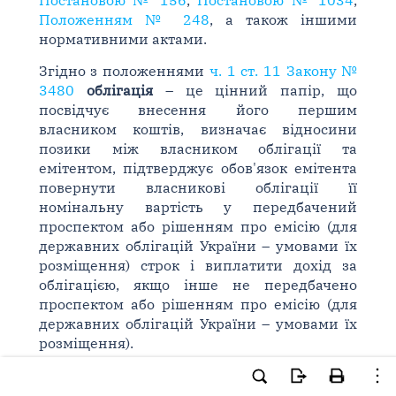
Постановою № 156
,
Постановою № 1034
,
Положенням № 248
, а також іншими
нормативними актами.
Згідно з положеннями
ч. 1 ст. 11 Закону №
3480
облігація
– це цінний папір, що
посвідчує внесення його першим
власником коштів, визначає відносини
позики між власником облігації та
емітентом, підтверджує обов'язок емітента
повернути власникові облігації її
номінальну вартість у передбачений
проспектом або рішенням про емісію (для
державних облігацій України – умовами їх
розміщення) строк і виплатити дохід за
облігацією, якщо інше не передбачено
проспектом або рішенням про емісію (для
державних облігацій України – умовами їх
розміщення).
Облігації внутрішньої державної позики
України
(ОВДП) – це цінні папери, що