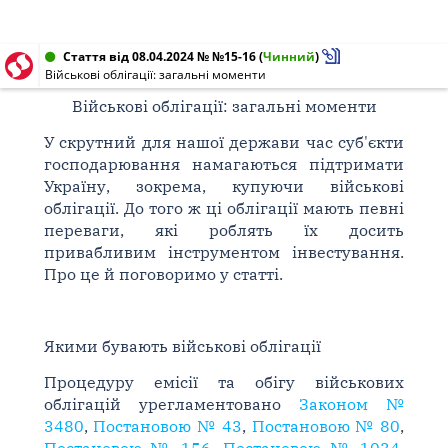
Стаття від 08.04.2024 № №15-16
(
Чинний
)
Військові облігації: загальні моменти
Військові облігації: загальні моменти
У скрутний для нашої держави час суб'єкти
господарювання намагаються підтримати
Україну, зокрема, купуючи військові
облігації. До того ж ці облігації мають певні
переваги, які роблять їх досить
привабливим інструментом інвестування.
Про це й поговоримо у статті.
Якими бувають військові облігації
Процедуру емісії та обігу військових
облігацій урегламентовано
Законом №
3480
,
Постановою № 43
,
Постановою № 80
,