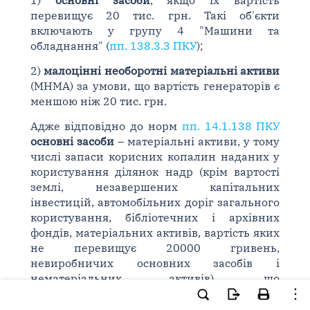
1)
основні засоби
, якщо їх вартість
перевищує 20 тис. грн. Такі об'єкти
включають у групу 4 "Машини та
обладнання" (
пп. 138.3.3 ПКУ
);
2)
малоцінні необоротні матеріальні активи
(МНМА) за умови, що вартість генераторів є
меншою ніж 20 тис. грн.
Адже відповідно до норм
пп. 14.1.138 ПКУ
основні засоби
– матеріальні активи, у тому
числі запаси корисних копалин наданих у
користування ділянок надр (крім вартості
землі, незавершених капітальних
інвестицій, автомобільних доріг загального
користування, бібліотечних і архівних
фондів, матеріальних активів, вартість яких
не перевищує 20000 гривень,
невиробничих основних засобів і
нематеріальних активів), що
призначаються платником податку для
використання у господарській діяльності