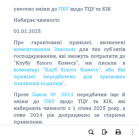
унесено зміни до
ПКУ
щодо ТЦУ та КІК
Набирає чинності:
01.01.2025
Про гарантовані привілеї, визначені
коментованим Законом
для тих суб'єктів
господарювання, які зможуть потрапити до
"Клубу білого бізнесу", ми писали в
коментарі "Клуб білого бізнесу", або Які
привілеї передбачено для зразкових
платників податків"
.
Проте
Закон № 3813
передбачив іще й
зміни до
ПКУ
щодо ТЦУ та КІК, які
набирають чинності з 1 січня 2025 року, а
отже 2024 рік допрацюємо за старими
правилами.
ТЦУ-зміни