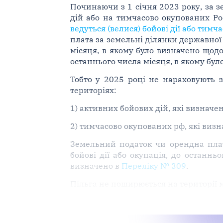
Починаючи з 1 січня 2023 року, за з
дій або на тимчасово окупованих Ро
ведуться (велися) бойові дії або тим
плата за земельні ділянки державної 
місяця, в якому було визначено щодо
останнього числа місяця, в якому було
Тобто у 2025 році не нараховують 
територіях:
1) активних бойових дій, які визначен
2) тимчасово окупованих рф, які визн
Земельний податок чи орендна плат
бойові дії або окупація, до останньо
визначено в
Переліку № 309
.
Пільга не поширюється на території 