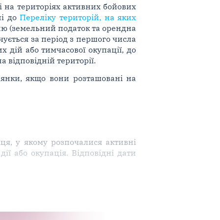
ні на територіях активних бойових
ні до
Переліку територій, на яких
млю (земельний податок та орендна
чується за період з першого числа
 дій або тимчасової окупації, до
а відповідній території.
лянки, якщо вони розташовані на
ця, у якому розпочалися активні
дії або окупація. Відповідні дати