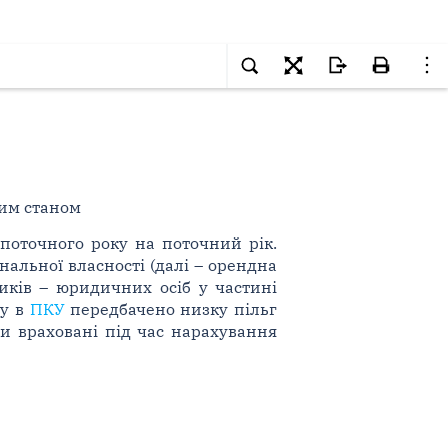
ним станом
поточного року на поточний рік.
альної власності (далі – орендна
иків – юридичних осіб у частині
ну в
ПКУ
передбачено низку пільг
ти враховані під час нарахування