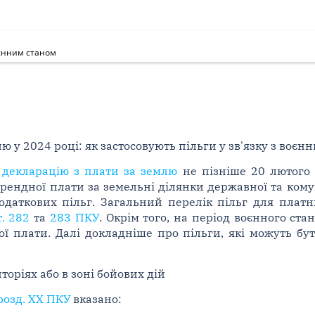
воєнним станом
ю у 2024 році: як застосовують пільги у зв'язку з воєн
 декларацію з плати за землю
не пізніше 20 лютого 
ендної плати за земельні ділянки державної та комун
одаткових пільг. Загальний перелік пільг для платн
т. 282
та
283 ПКУ
. Окрім того, на період воєнного ста
ї плати. Далі докладніше про пільги, які можуть бу
оріях або в зоні бойових дій
 розд. XX ПКУ
вказано: