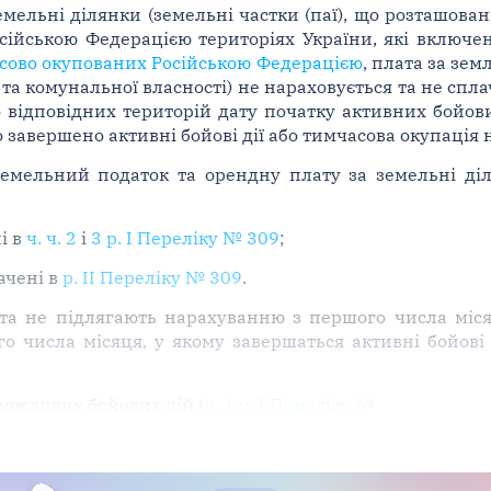
емельні ділянки (земельні частки (паї), що розташова
сійською Федерацією територіях України, які включе
часово окупованих Російською Федерацією
, плата за зе
та комунальної власності) не нараховується та не спла
 відповідних територій дату початку активних бойових
 завершено активні бойові дії або тимчасова окупація н
земельний податок та орендну плату за земельні ді
і в
ч. ч. 2
і
3 р. І Переліку № 309
;
ачені в
р. ІІ Переліку № 309
.
а не підлягають нарахуванню з першого числа міся
го числа місяця, у якому завершаться активні бойові 
можливих бойових дій (
ч. 1 р. І Переліку №