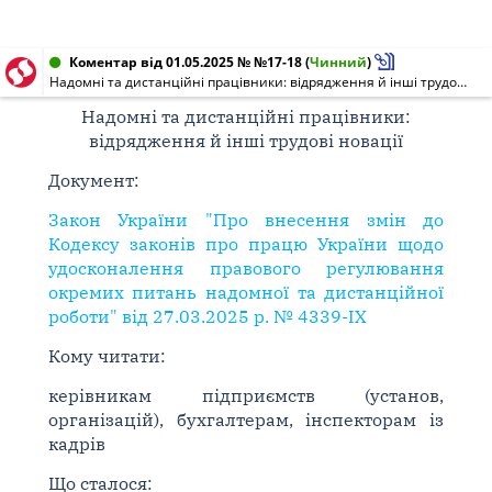
Коментар від 01.05.2025 № №17-18
(
Чинний
)
Надомні та дистанційні працівники: відрядження й інші трудові новації
Надомні та дистанційні працівники:
відрядження й інші трудові новації
Документ:
Закон України "Про внесення змін до
Кодексу законів про працю України щодо
удосконалення правового регулювання
окремих питань надомної та дистанційної
роботи" від 27.03.2025 р. № 4339-IX
Кому читати:
керівникам підприємств (установ,
організацій), бухгалтерам, інспекторам із
кадрів
Що сталося: