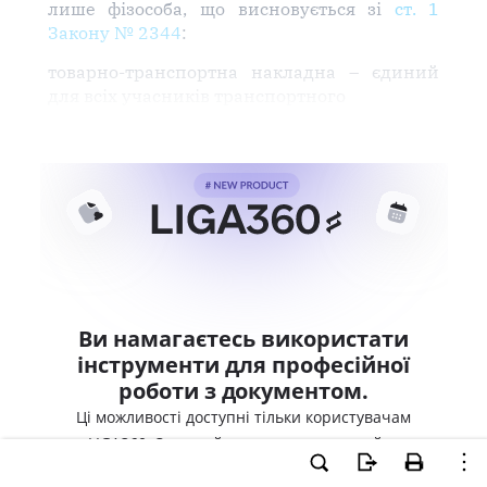
лише фізособа, що висновується зі
ст. 1
Закону № 2344
:
товарно-транспортна накладна – єдиний
для всіх учасників транспортного
Ви намагаєтесь використати
інструменти для професійної
роботи з документом.
Ці можливості доступні тільки користувачам
LIGA360. Залишайте заявку та отримайте
доступ для професійної роботи прямо зараз.