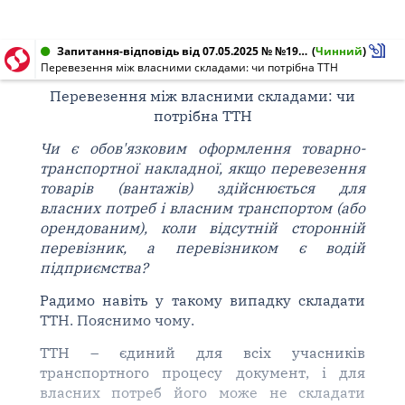
Запитання-відповідь від 07.05.2025 № №19-20
(
Чинний
)
Перевезення між власними складами: чи потрібна ТТН
Перевезення між власними складами: чи
потрібна ТТН
Чи є обов'язковим оформлення товарно-
транспортної накладної, якщо перевезення
товарів (вантажів) здійснюється для
власних потреб і власним транспортом (або
орендованим), коли відсутній сторонній
перевізник, а перевізником є водій
підприємства?
Радимо навіть у такому випадку складати
ТТН. Пояснимо чому.
ТТН – єдиний для всіх учасників
транспортного процесу документ, і для
власних потреб його може не складати