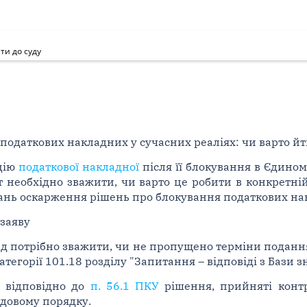
ти до суду
податкових накладних у сучасних реаліях: чи варто йт
ацію
податкової накладної
після її блокування в Єдином
т необхідно зважити, чи варто це робити в конкретній
тань оскарження рішень про блокування податкових на
заяву
д потрібно зважити, чи не пропущено терміни подання
атегорії 101.18 розділу "Запитання – відповіді з Бази знан
о відповідно до
п. 56.1 ПКУ
рішення, прийняті конт
удовому порядку.