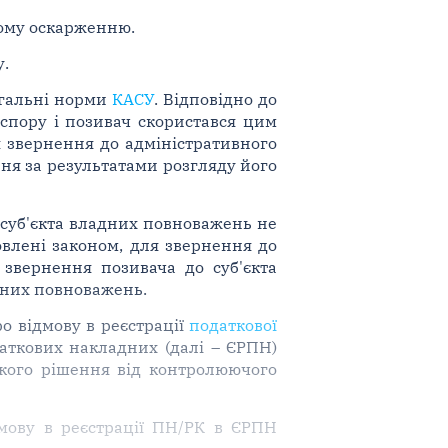
ному оскарженню.
.
агальні норми
КАСУ
. Відповідно до
спору і позивач скористався цим
я звернення до адміністративного
ня за результатами розгляду його
 суб'єкта владних повноважень не
овлені законом, для звернення до
 звернення позивача до суб'єкта
адних повноважень.
ро відмову в реєстрації
податкової
даткових накладних (далі – ЄРПН)
кого рішення від контролюючого
дмову в реєстрації ПН/РК в ЄРПН