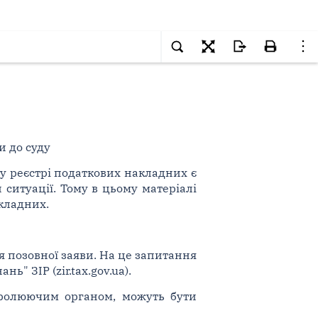
и до суду
у реєстрі податкових накладних є
 ситуації. Тому в цьому матеріалі
кладних.
 позовної заяви. На це запитання
ь" ЗІР (zir.tax.gov.ua).
ролюючим органом, можуть бути