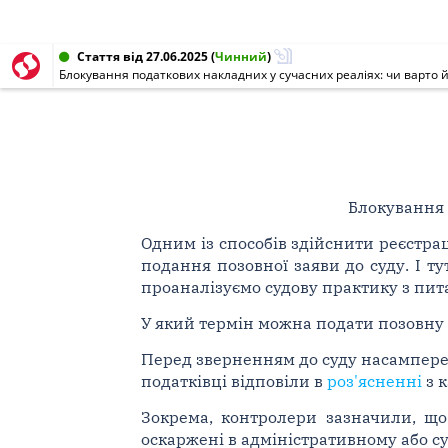
Стаття від 27.06.2025
(
Чинний
)
Блокування податкових накладних у сучасних реаліях: чи варто й
Блокування 
Одним із способів здійснити реєстр
подання позовної заяви до суду. І ту
проаналізуємо судову практику з пи
У який термін можна подати позовну 
Перед зверненням до суду насампере
податківці відповіли в
роз'ясненні
з к
Зокрема, контролери зазначили, щ
оскаржені в адміністративному або с