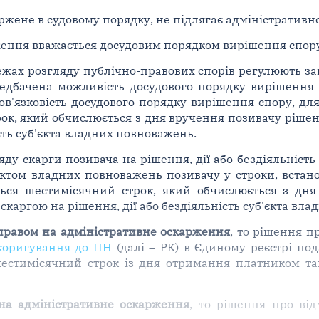
ржене в судовому порядку, не підлягає адміністратив
ення вважається досудовим порядком вирішення спору
ежах розгляду публічно-правових спорів регулюють з
едбачена можливість досудового порядку вирішення 
ов'язковість досудового порядку вирішення спору, дл
ок, який обчислюється з дня вручення позивачу рішен
ість суб'єкта владних повноважень.
ду скарги позивача на рішення, дії або бездіяльність
'єктом владних повноважень позивачу у строки, встан
ться шестимісячний строк, який обчислюється з дня
каргою на рішення, дії або бездіяльність суб'єкта вл
правом на адміністративне оскарження
, то рішення п
коригування до ПН
(далі – РК) в Єдиному реєстрі по
естимісячний строк із дня отримання платником та
на адміністративне оскарження
, то рішення про ві