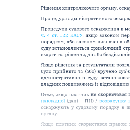
Рішення контролюючого органу, оска
Процедура адміністративного оскарж
Процедури судового оскарження в м
ч. 4 ст. 122 КАСУ
, якщо законом пер
порядком, або законом визначена об
суду встановлюється тримісячний стр
скарги на рішення, дії або бездіяльн
Якщо рішення за результатами розгля
було прийнято та (або) вручено суб
адміністративного суду встановлює
владних повноважень із відповідною с
Отже, якщо платник
не скористався 
накладної
(далі – ПН) /
розрахунку 
оскаржують у судовому порядку в ш
органу.
Якщо платник
скористався правом 