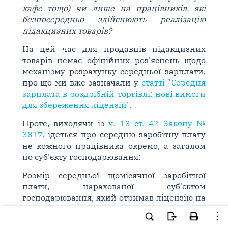
кафе тощо) чи лише на працівників, які
безпосередньо здійснюють реалізацію
підакцизних товарів?
На цей час для продавців підакцизних
товарів немає офіційних роз'яснень щодо
механізму розрахунку середньої зарплати,
про що ми вже зазначали у
статті "Середня
зарплата в роздрібній торгівлі: нові вимоги
для збереження ліцензій"
.
Проте, виходячи із
ч. 13 ст. 42 Закону №
3817
, ідеться про середню заробітну плату
не кожного працівника окремо, а загалом
по суб'єкту господарювання:
Розмір середньої щомісячної заробітної
плати, нарахованої суб'єктом
господарювання, який отримав ліцензію на
право роздрібної торгівлі алкогольними
напоями, або на право роздрібної торгівлі