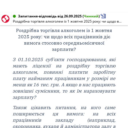
Запитання-відповідь від 26.09.2025
(
Чинний
)
Роздрібна торгівля алкоголем із 1 жовтня 2025 року: чи щодо всіх працівників діє вимога стосовно середньомісячної зарплати?
Роздрібна торгівля алкоголем із 1 жовтня
2025 року: чи щодо всіх працівників діє
вимога стосовно середньомісячної
зарплати?
З 01.10.2025 суб'єкти господарювання, які
мають ліцензії на роздрібну торгівлю
алкоголем, повинні платити заробітну
плату найманим працівникам у розмірі не
менш як 16 тис. грн. А якщо в нас працюють
зовнішні сумісники, то як їм нараховувати
зарплату?
Також цікавить питання, на кого саме
поширюється ця вимога: на всіх
працівників закладу (наприклад,
охоронника, кухаря й адміністратора залу в