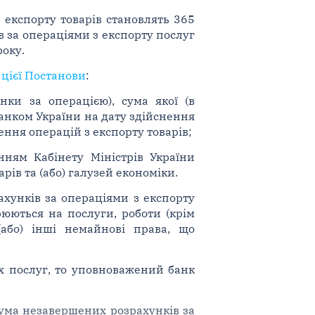
 експорту товарів становлять 365
 за операціями з експорту послуг
року.
цієї Постанови
:
ки за операцією), сума якої (в
анком України на дату здійснення
лення операцій з експорту товарів;
ням Кабінету Міністрів України
рів та (або) галузей економіки.
хунків за операціями з експорту
юються на послуги, роботи (крім
 (або) інші немайнові права, що
их послуг, то уповноважений банк
сума незавершених розрахунків за