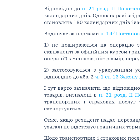
Відповідно до
п. 21 розд. II Полож
календарних днів. Однак наразі згід
становлять 180 календарних днів і за
3
Водночас за нормами
п. 14
Постанов
1) не поширюються на операцію з 
еквіваленті за офіційним курсом гри
операції) є меншою, ніж розмір, пер
2) застосовуються з урахуванням у
відповідно до абз. 2
ч. 1 ст. 13 Закон
І тут варто зазначити, що відповідн
товарів, визначені в
п. 21 розд. II
транспортних і страхових послуг т
експортуються.
Отже, якщо резидент надає нерезиде
узагалі не відстежує граничних термі
Щодо транспортних і страхових посл