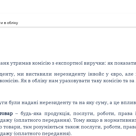
и в обліку
анк утримав комісію з експортної виручки: як показати
денту, ми виставили нерезиденту інвойс у євро, ал
комісію. Як в обліку нам ураховувати таку комісію та з
луги були надані нерезиденту та на яку суму, а це впли
товар
– будь-яка продукція, послуги, роботи, права 
дажу (оплатного передання). Тому якщо в нормативних
товари, там розуміються також послуги, роботи, права
дажу (оплатного передання).