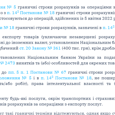
ення № 5
граничні строки розрахунків за операціями з
2
но з
п. 14
Постанови № 18
граничні строки розрахунків
стосовуються до операцій, здійснених із 5 квітня 2022 
2
и № 18
граничні строки розрахунків, зазначені в
п. 14
експорту товарів (уключаючи незавершені розрахун
вні до іноземних валют, установленим Національним б
едбачений
ст. 20 Закону № 361
(400 тис. грн), крім дроб
становлених Національним банком України за подан
у № 2473
винятків та (або) особливостей для окремих това
о до
пп. 5 п. 1 Постанови № 67
граничні строки розра
2
 Положення № 5
і в
п. 14
Постанови № 18
, не пошир
а/або робіт), права інтелектуальної власності та
нту будь-які послуги, окрім транспортних і страхов
нів розрахунків за операціями з експорту послуг.
уг такі граничні терміни відстежуються, однак якщо 