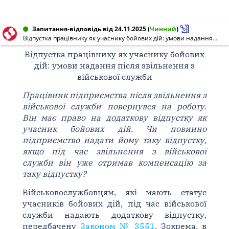
Запитання-відповідь від 24.11.2025
(
Чинний
)
Відпустка працівнику як учаснику бойових дій: умови надання після звільнення з військової служби
Відпустка працівнику як учаснику бойових
дій: умови надання після звільнення з
військової служби
Працівник підприємства після звільнення з
військової служби повернувся на роботу.
Він має право на додаткову відпустку як
учасник бойових дій. Чи повинно
підприємство надати йому таку відпустку,
якщо під час звільнення з військової
служби він уже отримав компенсацію за
таку відпустку?
Військовослужбовцям, які мають статус
учасників бойових дій, під час військової
служби надають додаткову відпустку,
передбачену
Законом № 3551
. Зокрема, в