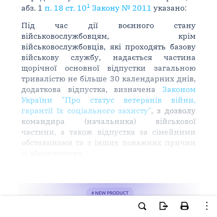
1
абз. 1
п. 18 ст. 10
Закону № 2011
указано:
Під час дії воєнного стану
військовослужбовцям, крім
військовослужбовців, які проходять базову
військову службу, надається частина
щорічної основної відпустки загальною
тривалістю не більше 30 календарних днів,
додаткова відпустка, визначена
Законом
України "Про статус ветеранів війни,
гарантії їх соціального захисту"
, з дозволу
командира (начальника) військової
частини, а також відпустка за сімейними
обставинами та з інших поважних причин
із збереженням