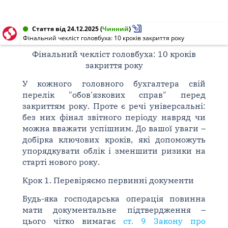
Стаття від 24.12.2025
(
Чинний
)
Фінальний чекліст головбуха: 10 кроків закриття року
Фінальний чекліст головбуха: 10 кроків
закриття року
У кожного головного бухгалтера свій
перелік "обов'язкових справ" перед
закриттям року. Проте є речі універсальні:
без них фінал звітного періоду навряд чи
можна вважати успішним. До вашої уваги –
добірка ключових кроків, які допоможуть
упорядкувати облік і зменшити ризики на
старті нового року.
Крок 1. Перевіряємо первинні документи
Будь-яка господарська операція повинна
мати документальне підтвердження –
цього чітко вимагає
ст. 9 Закону про