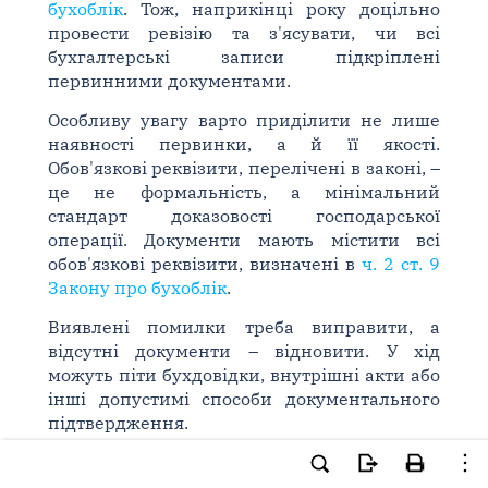
бухоблік
. Тож, наприкінці року доцільно
провести ревізію та з'ясувати, чи всі
бухгалтерські записи підкріплені
первинними документами.
Особливу увагу варто приділити не лише
наявності первинки, а й її якості.
Обов'язкові реквізити, перелічені в законі, –
це не формальність, а мінімальний
стандарт доказовості господарської
операції. Документи мають містити всі
обов'язкові реквізити, визначені в
ч. 2 ст. 9
Закону про бухоблік
.
Виявлені помилки треба виправити, а
відсутні документи – відновити. У хід
можуть піти бухдовідки, внутрішні акти або
інші допустимі способи документального
підтвердження.
Крок 2. Відновлюємо втрачені документи