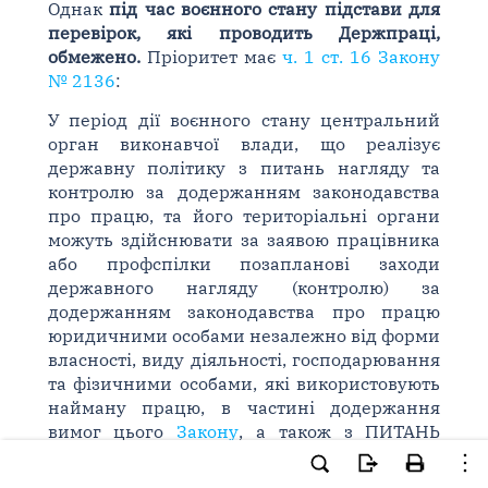
Однак
під час воєнного стану підстави для
перевірок, які проводить Держпраці,
обмежено.
Пріоритет має
ч. 1 ст. 16 Закону
№ 2136
:
У період дії воєнного стану центральний
орган виконавчої влади, що реалізує
державну політику з питань нагляду та
контролю за додержанням законодавства
про працю, та його територіальні органи
можуть здійснювати за заявою працівника
або профспілки позапланові заходи
державного нагляду (контролю) за
додержанням законодавства про працю
юридичними особами незалежно від форми
власності, виду діяльності, господарювання
та фізичними особами, які використовують
найману працю, в частині додержання
вимог цього
Закону
, а також з ПИТАНЬ
ВИЯВЛЕННЯ НЕОФОРМЛЕНИХ ТРУДОВИХ
ВІДНОСИН ТА ЗАКОННОСТІ ПРИПИНЕННЯ