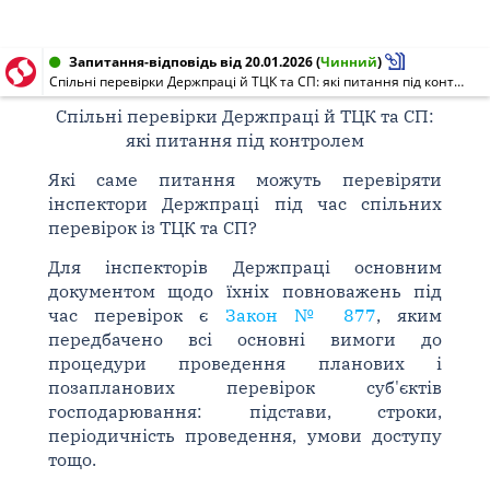
Запитання-відповідь від 20.01.2026
(
Чинний
)
Спільні перевірки Держпраці й ТЦК та СП: які питання під контролем
Спільні перевірки Держпраці й ТЦК та СП:
які питання під контролем
Які саме питання можуть перевіряти
інспектори Держпраці під час спільних
перевірок із ТЦК та СП?
Для інспекторів Держпраці основним
документом щодо їхніх повноважень під
час перевірок є
Закон № 877
, яким
передбачено всі основні вимоги до
процедури проведення планових і
позапланових перевірок суб'єктів
господарювання: підстави, строки,
періодичність проведення, умови доступу
тощо.