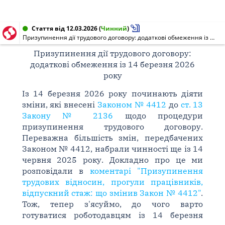
Стаття від 12.03.2026
(
Чинний
)
Призупинення дії трудового договору: додаткові обмеження із 14 березня 2026 року
Призупинення дії трудового договору:
додаткові обмеження із 14 березня 2026
року
Із 14 березня 2026 року починають діяти
зміни, які внесені
Законом № 4412
до
ст. 13
Закону № 2136
щодо процедури
призупинення трудового договору.
Переважна більшість змін, передбачених
Законом № 4412, набрали чинності ще із 14
червня 2025 року. Докладно про це ми
розповідали в
коментарі "Призупинення
трудових відносин, прогули працівників,
відпускний стаж: що змінив Закон № 4412"
.
Тож, тепер з'ясуймо, до чого варто
готуватися роботодавцям із 14 березня