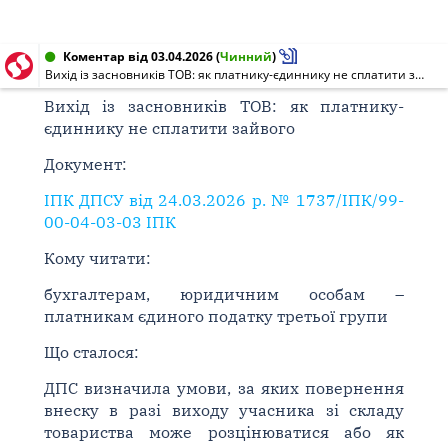
Коментар від 03.04.2026
(
Чинний
)
Вихід із засновників ТОВ: як платнику-єдиннику не сплатити зайвого
Вихід із засновників ТОВ: як платнику-
єдиннику не сплатити зайвого
Документ:
ІПК ДПСУ від 24.03.2026 р. № 1737/ІПК/99-
00-04-03-03 ІПК
Кому читати:
бухгалтерам, юридичним особам –
платникам єдиного податку третьої групи
Що сталося:
ДПС визначила умови, за яких повернення
внеску в разі виходу учасника зі складу
товариства може розцінюватися або як