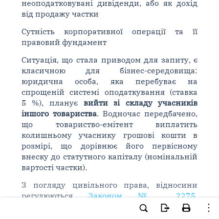
неоподатковувані дивіденди, або як дохід
від продажу частки
Сутність корпоративної операції та її
правовий фундамент
Ситуація, що стала приводом для запиту, є
класичною для бізнес-середовища:
юридична особа, яка перебуває на
спрощеній системі оподаткування (ставка
5 %), планує
вийти зі складу учасників
іншого товариства
. Водночас передбачено,
що товариство-емітент виплатить
колишньому учаснику грошові кошти в
розмірі, що дорівнює його первісному
внеску до статутного капіталу (номінальній
вартості частки).
З погляду цивільного права, відносини
регулюються
Законом № 2275
.
Законодавство встановлює, що товариство
зобов'язане протягом
одного року
з дня