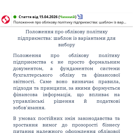
Стаття від 15.04.2026
(
Чинний
)
Положення про облікову політику підприємства: шаблон із варіантами для вибору
Положення про облікову політику
підприємства: шаблон із варіантами для
вибору
Положення про облікову політику
підприємства є не просто формальним
документом, а фундаментом системи
бухгалтерського обліку та фінансової
звітності. Саме воно визначає правила,
підходи та принципи, за якими формується
фінансова інформація, що впливає на
управлінські рішення й податкові
зобов'язання.
В умовах постійних змін законодавства та
зростання вимог до прозорості бізнесу
питання належного оформлення облікової