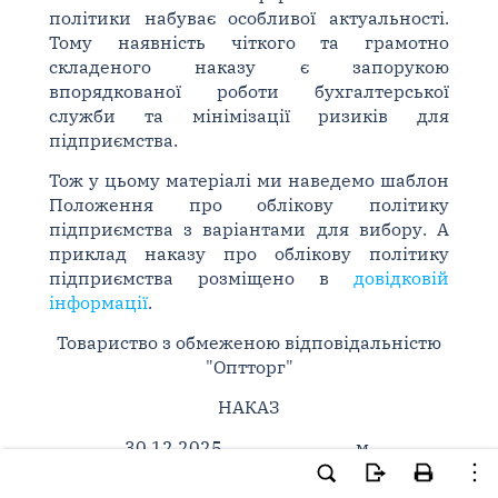
політики набуває особливої актуальності.
Тому наявність чіткого та грамотно
складеного наказу є запорукою
впорядкованої роботи бухгалтерської
служби та мінімізації ризиків для
підприємства.
Тож у цьому матеріалі ми наведемо шаблон
Положення про облікову політику
підприємства з варіантами для вибору. А
приклад наказу про облікову політику
підприємства розміщено в
довідковій
інформації
.
Товариство з обмеженою відповідальністю
"Оптторг"
НАКАЗ
30.12.2025 м.
Київ № 45