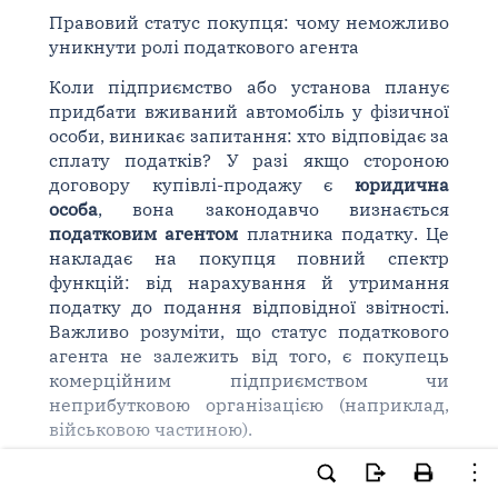
Правовий статус покупця: чому неможливо
уникнути ролі податкового агента
Коли підприємство або установа планує
придбати вживаний автомобіль у фізичної
особи, виникає запитання: хто відповідає за
сплату податків? У разі якщо стороною
договору купівлі-продажу є
юридична
особа
, вона законодавчо визнається
податковим агентом
платника податку. Це
накладає на покупця повний спектр
функцій: від нарахування й утримання
податку до подання відповідної звітності.
Важливо розуміти, що статус податкового
агента не залежить від того, є покупець
комерційним підприємством чи
неприбутковою організацією (наприклад,
військовою частиною).
Прогресивна шкала оподаткування: скільки
утримувати