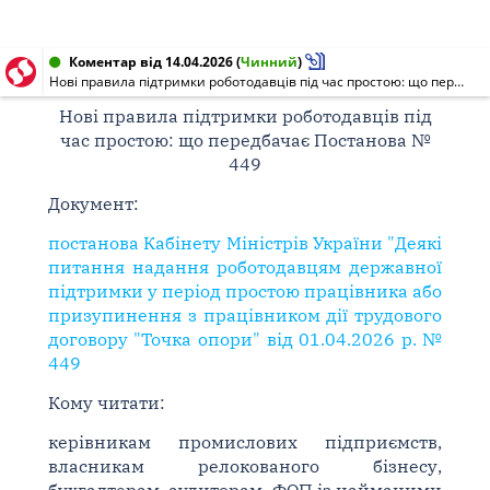
Коментар від 14.04.2026
(
Чинний
)
Нові правила підтримки роботодавців під час простою: що передбачає Постанова № 449
Нові правила підтримки роботодавців під
час простою: що передбачає Постанова №
449
Документ:
постанова Кабінету Міністрів України "Деякі
питання надання роботодавцям державної
підтримки у період простою працівника або
призупинення з працівником дії трудового
договору "Точка опори" від 01.04.2026 р. №
449
Кому читати:
керівникам промислових підприємств,
власникам релокованого бізнесу,