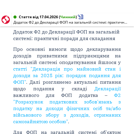
Стаття від 17.04.2026
(
Чинний
)
Додаток Ф2 до Декларації ФОП на загальній системі: практичні поради для складання
Додаток Ф2 до Декларації ФОП на загальній
системі: практичні поради для складання
Про основні вимоги щодо декларування
доходів приватними підприємцями на
загальній системі оподаткування йшлося у
статті "Декларація про майновий стан і
доходи за 2025 рік: порядок подання для
ФОП"
. Далі розглянемо актуальні питання
щодо подання у складі
Декларації
важливого для ФОП додатка –
Ф2
"Розрахунок податкових зобов'язань з
податку на доходи фізичних осіб та/або
військового збору з доходів, отриманих
самозайнятою особою"
.
Для ФОП на загальній системі об'єктом