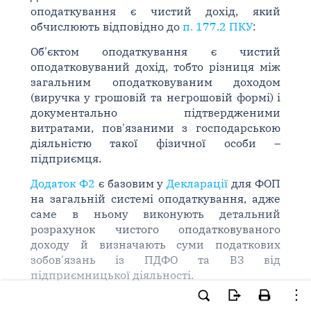
оподаткування є чистий дохід, який
обчислюють відповідно до
п. 177.2 ПКУ
:
Об'єктом оподаткування є чистий
оподатковуваний дохід, тобто різниця між
загальним оподатковуваним доходом
(виручка у грошовій та негрошовій формі) і
документально підтвердженими
витратами, пов'язаними з господарською
діяльністю такої фізичної особи –
підприємця.
Додаток Ф2
є базовим у
Декларації
для ФОП
на загальній системі оподаткування, адже
саме в ньому виконують детальний
розрахунок чистого оподатковуваного
доходу й визначають суми податкових
зобов'язань із ПДФО та ВЗ від
підприємницької діяльності.
ФОП заповнює
додаток Ф2
на підставі