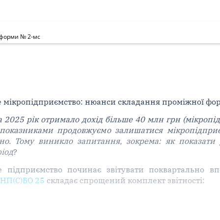
 форми № 2-мс
е мікропідприємство: нюанси складання проміжної фо
а 2025 рік отримало дохід більше 40 млн грн (мікропі
За показниками продовжуємо залишатися мікропідпри
но. Тому виникло запитання, зокрема: як показати у
ріод
?
е підприємство починає звітувати поквартально вп
I НП(С)БО 25
складає спрощений комплект звітності: