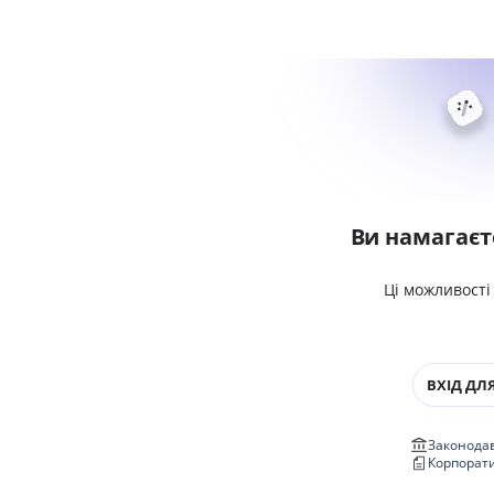
Ви намагаєт
Ці можливості
ВХІД ДЛЯ
Законодав
Корпорат