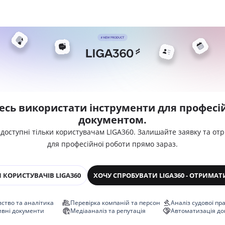
есь використати інструменти для професій
документом.
 доступні тільки користувачам LIGA360. Залишайте заявку та от
для професійної роботи прямо зараз.
 КОРИСТУВАЧІВ LIGA360
ХОЧУ СПРОБУВАТИ LIGA360 - ОТРИМАТ
ство та аналітика
Перевірка компаній та персон
Аналіз судової пр
ивні документи
Медіааналіз та репутація
Автоматизація до