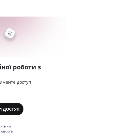
ної роботи з
римайте доступ
И ДОСТУП
актики
говорів