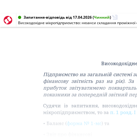
Запитання-відповідь від 17.04.2026
(
Чинний
)
Високодохідне мікропідприємство: нюанси складання проміжної
Високодохідн
Підприємство на загальній системі з
фінансову звітність раз на рік). 
прибуток звітуватимемо покварталь
показники за попередній звітний пе
Судячи із запитання, високодохідн
мікропідприємством, то за
п. 1 розд. 
• Баланс (
форма № 1-мс
) та
• Звіт про фінансові