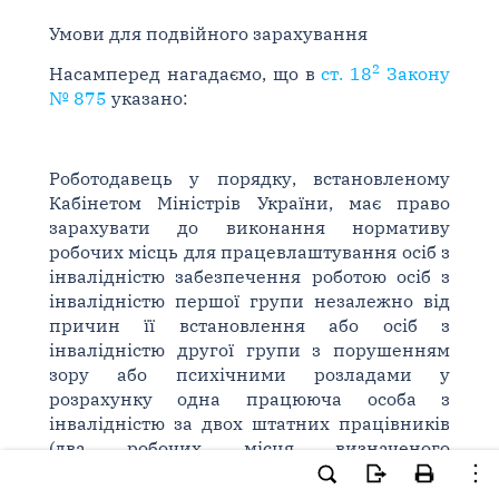
Умови для подвійного зарахування
2
Насамперед нагадаємо, що в
ст. 18
Закону
№ 875
указано:
Роботодавець у порядку, встановленому
Кабінетом Міністрів України, має право
зарахувати до виконання нормативу
робочих місць для працевлаштування осіб з
інвалідністю забезпечення роботою осіб з
інвалідністю першої групи незалежно від
причин її встановлення або осіб з
інвалідністю другої групи з порушенням
зору або психічними розладами у
розрахунку одна працююча особа з
інвалідністю за двох штатних працівників
(два робочих місця визначеного
нормативу).