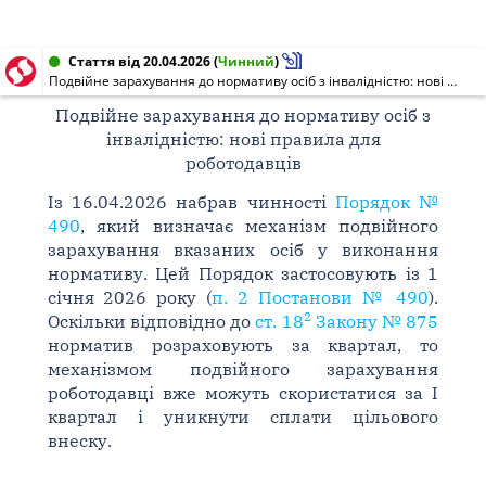
Стаття від 20.04.2026
(
Чинний
)
Подвійне зарахування до нормативу осіб з інвалідністю: нові правила для роботодавців
Подвійне зарахування до нормативу осіб з
інвалідністю: нові правила для
роботодавців
Із 16.04.2026 набрав чинності
Порядок №
490
, який визначає механізм подвійного
зарахування вказаних осіб у виконання
нормативу. Цей Порядок застосовують із 1
січня 2026 року (
п. 2 Постанови № 490
).
2
Оскільки відповідно до
ст. 18
Закону № 875
норматив розраховують за квартал, то
механізмом подвійного зарахування
роботодавці вже можуть скористатися за І
квартал і уникнути сплати цільового
внеску.