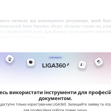
ткого сигналу від монетарного регулятора, який без
ональний банк України зберіг облікову ставку на рів
ті 1 травня 2026 року. Для бізнесу це не просто техніч
інансової стабільності
есь використати інструменти для професій
документом.
 доступні тільки користувачам LIGA360. Залишайте заявку та от
для професійної роботи прямо зараз.