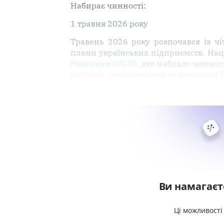
Набирає чинності:
1 травня 2026 року
Травень 2026 року розпочався із чі
плани українських підприємств. Наці
Рішенням №130
, яке набрало чиннос
ресурсів, кредитування та загальної ф
Ви намагаєт
Ці можливості