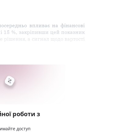
посередньо впливає на фінансові
ні 15 %, закріпивши цей показник
не рішення, а сигнал щодо вартості
ної роботи з
римайте доступ