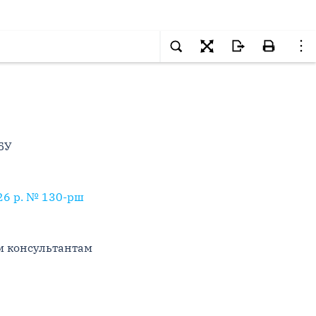
БУ
26 р. № 130-рш
м консультантам