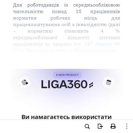
Для роботодавців із середньообліковою
чисельністю понад 25 працівників
норматив робочих місць для
працевлаштування осіб з інвалідністю (далі
– норматив) становить 4 %
середньооблікової кількості штатних
2
працівників за квартал (
ст. 18
Закону №
875
). Для підприємства з 50 працівниками
Ви намагаєтесь використати
інструменти для професійної
роботи з документом.