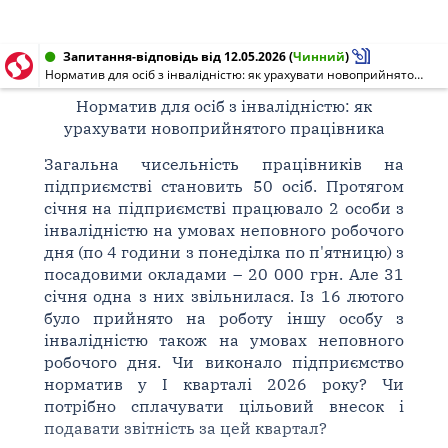
Запитання-відповідь від 12.05.2026
(
Чинний
)
Норматив для осіб з інвалідністю: як урахувати новоприйнятого працівника
Норматив для осіб з інвалідністю: як
урахувати новоприйнятого працівника
Загальна чисельність працівників на
підприємстві становить 50 осіб. Протягом
січня на підприємстві працювало 2 особи з
інвалідністю на умовах неповного робочого
дня (по 4 години з понеділка по п'ятницю) з
посадовими окладами – 20 000 грн. Але 31
січня одна з них звільнилася. Із 16 лютого
було прийнято на роботу іншу особу з
інвалідністю також на умовах неповного
робочого дня. Чи виконало підприємство
норматив у І кварталі 2026 року? Чи
потрібно сплачувати цільовий внесок і
подавати звітність за цей квартал?