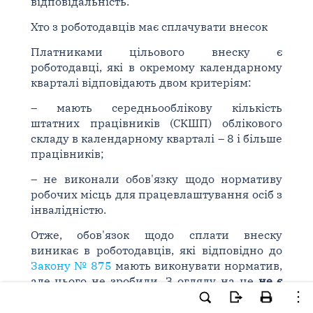
відповідальність.
Хто з роботодавців має сплачувати внесок
Платниками цільового внеску є
роботодавці, які в окремому календарному
кварталі відповідають двом критеріям:
– мають середньооблікову кількість
штатних працівників (СКШП) облікового
складу в календарному кварталі – 8 і більше
працівників;
– не виконали обов'язку щодо нормативу
робочих місць для працевлаштування осіб з
інвалідністю.
Отже, обов'язок щодо сплати внеску
виникає в роботодавців, які відповідно до
Закону № 875
мають виконувати норматив,
але цього не зробили. З огляду на це
не є
платниками внеску роботодавці
: