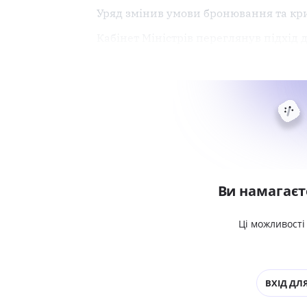
Уряд змінив умови бронювання та кри
Кабінет Міністрів переглянув підхід
Ви намагаєт
Ці можливості
ВХІД ДЛЯ