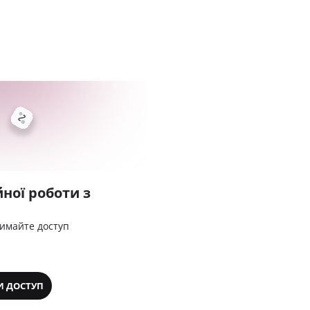
ної роботи з
римайте доступ
И ДОСТУП