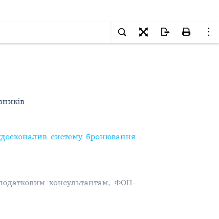
вників
д удосконалив систему бронювання
податковим консультантам, ФОП-