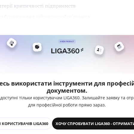
терії критичності підприємств
 до бронювання військовозобов'язаних
есь використати інструменти для професій
документом.
 доступні тільки користувачам LIGA360. Залишайте заявку та от
для професійної роботи прямо зараз.
 КОРИСТУВАЧІВ LIGA360
ХОЧУ СПРОБУВАТИ LIGA360 - ОТРИМАТ