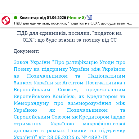
Коментар від 01.06.2026
(
Чинний
)
ПДВ для єдинників, посилки, "податок на OLX": що буде взамін за позику від ЄС
ПДВ для єдинників, посилки, "податок на
OLX": що буде взамін за позику від ЄС
Документ:
Закон України "Про ратифікацію Угоди про
Позику на підтримку України між Україною
як Позичальником та Національним
банком України як Агентом Позичальника і
Європейським Союзом, представленим
Європейською Комісією, як Кредитором та
Меморандуму про взаєморозуміння між
Україною як Позичальником та
Європейським Союзом як Кредитором (щодо
отримання Україною макрофінансової
допомоги в рамках Позики на підтримку
України)" від 28.05.2026 р. № 4892-IX