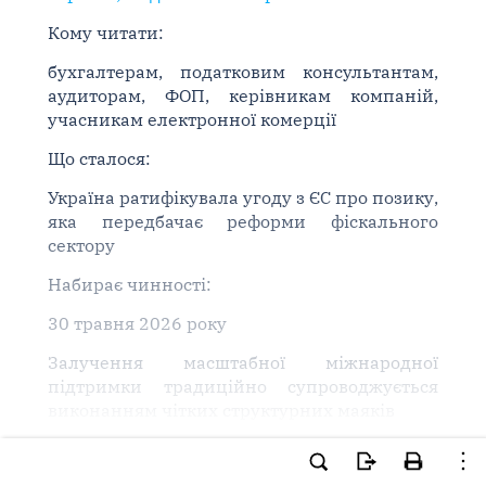
Кому читати:
бухгалтерам, податковим консультантам,
аудиторам, ФОП, керівникам компаній,
учасникам електронної комерції
Що сталося:
Україна ратифікувала угоду з ЄС про позику,
яка передбачає реформи фіскального
сектору
Набирає чинності:
30 травня 2026 року
Залучення масштабної міжнародної
підтримки традиційно супроводжується
виконанням чітких структурних маяків