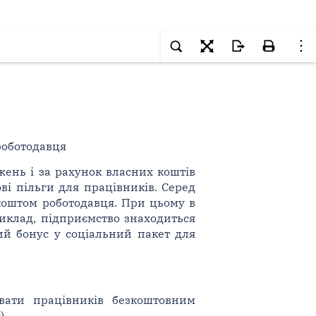
роботодавця
жень і за рахунок власних коштів
ві пільги для працівників. Серед
коштом роботодавця. При цьому в
иклад, підприємство знаходиться
ий бонус у соціальний пакет для
вати працівників безкоштовним
).