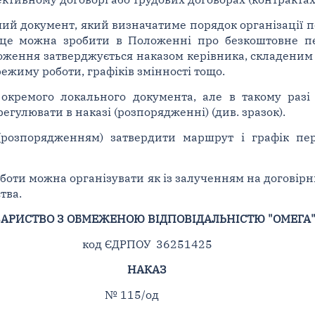
мий документ, який визначатиме порядок організації п
 це можна зробити в Положенні про безкоштовне п
оження затверджується наказом керівника, складеним 
ежиму роботи, графіків змінності тощо.
окремого локального документа, але в такому разі
гулювати в наказі (розпорядженні) (див. зразок).
(розпорядженням) затвердити маршрут і графік пе
боти можна організувати як із залученням на договірн
тва.
АРИСТВО З ОБМЕЖЕНОЮ ВІДПОВІДАЛЬНІСТЮ "ОМЕГА
код ЄДРПОУ 36251425
НАКАЗ
їв № 115/од