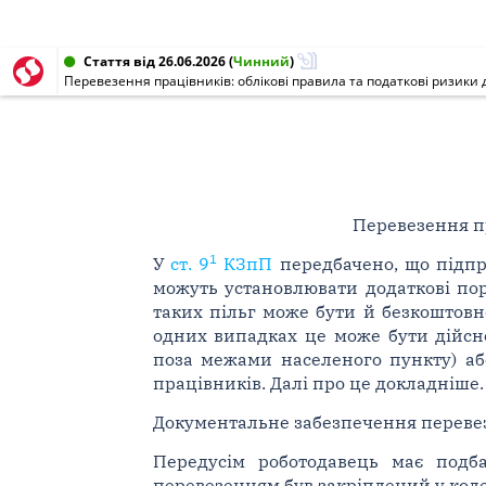
Стаття від 26.06.2026
(
Чинний
)
Перевезення працівників: облікові правила та податкові ризики
Перевезення пр
1
У
ст. 9
КЗпП
передбачено, що підпри
можуть установлювати додаткові порі
таких пільг може бути й безкоштовн
одних випадках це може бути дійсн
поза межами населеного пункту) аб
працівників. Далі про це докладніше.
Документальне забезпечення переве
Передусім роботодавець має подба
перевезенням був закріплений у коле