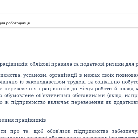
 для роботодавця
ацівників: облікові правила та податкові ризики для 
ємства, установи, організації в межах своїх повнова
вняно із законодавством трудові та соціально-побуто
е перевезення працівників до місця роботи й назад 
о обумовлене об'єктивними обставинами (якщо, напр
о ж підприємство включає перевезення як додатков
зення працівників
ти про те, щоб обов'язок підприємства забезпечу
ктивному договорі або трудових договорах (контрактах