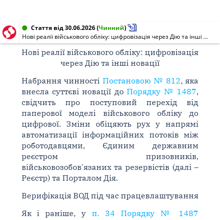
Стаття від 30.06.2026
(
Чинний
)
Нові реалії військового обліку: цифровізація через Дію та інші новації
Нові реалії військового обліку: цифровізація
через Дію та інші новації
Набрання чинності
Постановою № 812
, яка
внесла суттєві новації до
Порядку № 1487
,
свідчить про поступовий перехід від
паперової моделі військового обліку до
цифрової. Зміни обіцяють рух у напрямі
автоматизації інформаційних потоків між
роботодавцями, Єдиним державним
реєстром призовників,
військовозобов'язаних та резервістів (далі –
Реєстр) та Порталом Дія.
Верифікація ВОД під час працевлаштування
Як і раніше, у
п. 34 Порядку № 1487