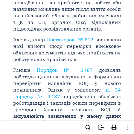
передбачено, що прийняття на роботу або
навчання можливе лише після взяття особи
на військовий облік у районних (міських)
ТЦК та СП, органах СБУ, відповідних
підрозділах розвідувальних органів.
Але відтепер
Постановою № 812
визначено
нові вимоги щодо перевірки військово-
облікових документів під час прийняття на
роботу нових працівників.
Раніше
Порядок № 1487
дозволяв
роботодавцю лише візуально та формально
перевірити наявність ВОД у нового
працівника. Однак у зміненому
п. 34
Порядку № 1487
передбачено обов'язок
роботодавців і закладів освіти перевіряти в
громадян України наявність ВОД й
актуальність зазначених у ньому даних
шляхом їх звірки з Реєстром
.
Така перевірка має здійснюватися, зокрема,