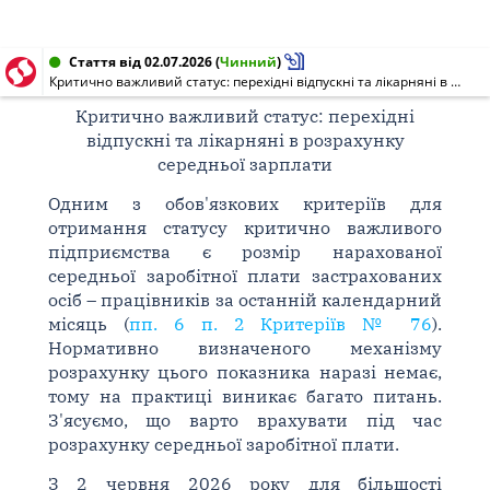
Стаття від 02.07.2026
(
Чинний
)
Критично важливий статус: перехідні відпускні та лікарняні в розрахунку середньої зарплати
Критично важливий статус: перехідні
відпускні та лікарняні в розрахунку
середньої зарплати
Одним з обов'язкових критеріїв для
отримання статусу критично важливого
підприємства є розмір нарахованої
середньої заробітної плати застрахованих
осіб – працівників за останній календарний
місяць (
пп. 6 п. 2 Критеріїв № 76
).
Нормативно визначеного механізму
розрахунку цього показника наразі немає,
тому на практиці виникає багато питань.
З'ясуємо, що варто врахувати під час
розрахунку середньої заробітної плати.
З 2 червня 2026 року для більшості