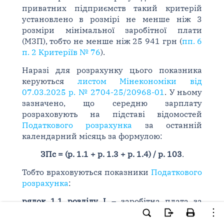
приватних підприємств такий критерій
установлено в розмірі не менше ніж 3
розміри мінімальної заробітної плати
(МЗП), тобто не менше ніж 25 941 грн (
пп. 6
п. 2 Критеріїв № 76
).
Наразі для розрахунку цього показника
керуються
листом Мінекономіки від
07.03.2025 р. № 2704-25/20968-01
. У ньому
зазначено, що середню зарплату
розраховують на підставі відомостей
Податкового розрахунка
за останній
календарний місяць за формулою:
ЗПс = (р. 1.1 + р. 1.3 + р. 1.4) / р. 103
.
Тобто враховуються показники
Податкового
розрахунка
:
рядок 1.1 розділу І
– заробітна плата за
видами виплат, які включають основну та
додаткову заробітну плату, інші