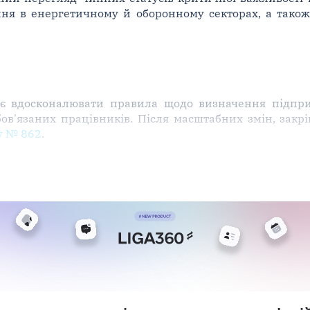
ння в енергетичному й оборонному секторах, а так
жує вдосконалювати правила щодо визначення підпр
ов'язаних працівників. Після масштабних змін, зак
у № 862
.