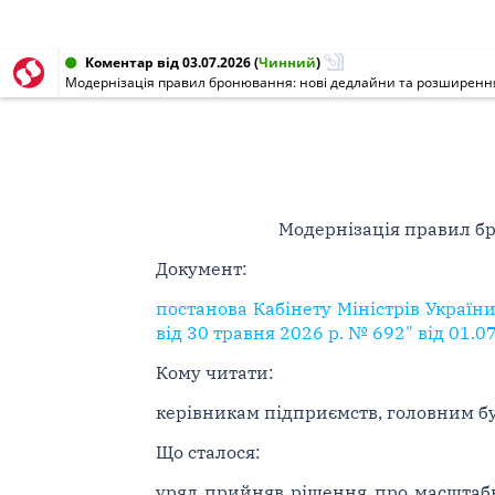
Коментар від 03.07.2026
(
Чинний
)
Модернізація правил бронювання: нові дедлайни та розширення
Модернізація правил б
Документ:
постанова Кабінету Міністрів України
від 30 травня 2026 р. № 692" від 01.0
Кому читати:
керівникам підприємств, головним б
Що сталося:
уряд прийняв рішення про масштабн