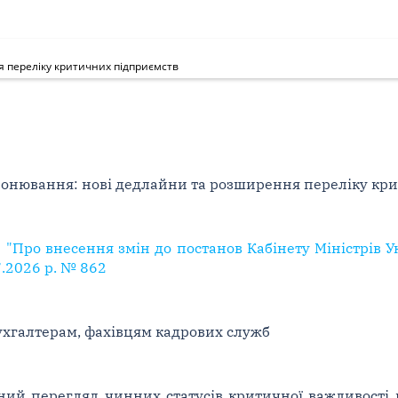
 переліку критичних підприємств
ронювання: нові дедлайни та розширення переліку кр
 "Про внесення змін до постанов Кабінету Міністрів Ук
7.2026 р. № 862
ухгалтерам, фахівцям кадрових служб
ий перегляд чинних статусів критичної важливості 