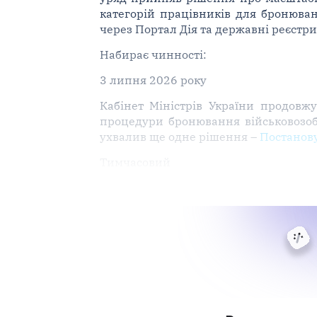
категорій працівників для бронюва
через Портал Дія та державні реєстри
Набирає чинності:
3 липня 2026 року
Кабінет Міністрів України продов
процедури бронювання військовозоб
ухвалив ще одне рішення –
Постанов
Тимчасовий