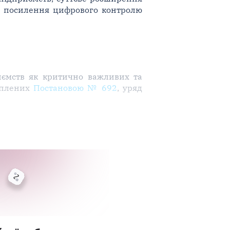
ож посилення цифрового контролю
иємств як критично важливих та
ріплених
Постановою № 692
, уряд