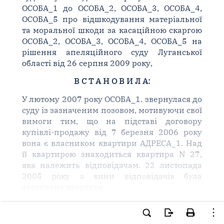
ОСОБА_1 до ОСОБА_2, ОСОБА_3, ОСОБА_4,
ОСОБА_5 про відшкодування матеріальної
та моральної шкоди за касаційною скаргою
ОСОБА_2, ОСОБА_3, ОСОБА_4, ОСОБА_5 на
рішення апеляційного суду Луганської
області від 26 серпня 2009 року,
В С Т А Н О В И Л А:
У лютому 2007 року ОСОБА_1. звернулася до
суду із зазначеним позовом, мотивуючи свої
вимоги тим, що на підставі договору
купівлі-продажу від 7 березня 2006 року
вона є власником квартири АДРЕСА_1. Над
її квартирою знаходиться квартира N 27,
яка належить відповідачам. 22 листопада
2005 року з вини відповідачів була
затоплена квартира