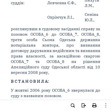
Лихути
суддів:
Левченка Є.Ф.,
Л.М.,
Сеніна
Охрімчук Л.І.,
Ю.Л.,
розглянувши в судовому засіданні справу за
позовом ОСОБА_6 до ОСОБА_7, ОСОБА_8,
третя особа Сьома Одеська державна
нотаріальна контора, про визнання
договору дарування недійсним та визнання
права власності, за касаційною скаргою
ОСОБА_7 та ОСОБА_8 на рішення
Апеляційного суду Одеської області від 10
вересня 2008 року,
В С Т А Н О В И Л А:
У жовтні 2006 року ОСОБА_6 звернулася до
суду з названим позовом.
Зазначала, що 27 червня 1986 року їй та її
покійному чоловіку ОСОБА_9 було надано